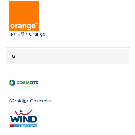
FR<法國> Orange
G
GR<希臘> Cosmote