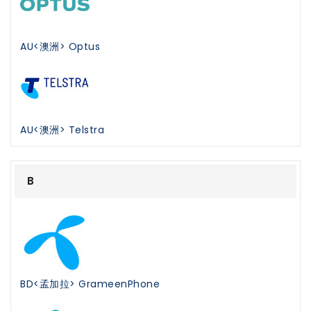
AU<澳洲> Optus
AU<澳洲> Telstra
B
BD<孟加拉> GrameenPhone