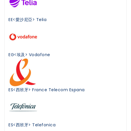
EE<愛沙尼亞> Telia
EG<埃及> Vodafone
ES<西班牙> France Telecom Espana
ES<西班牙> Telefonica