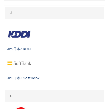
J
JP<日本> KDDI
JP<日本> Softbank
K