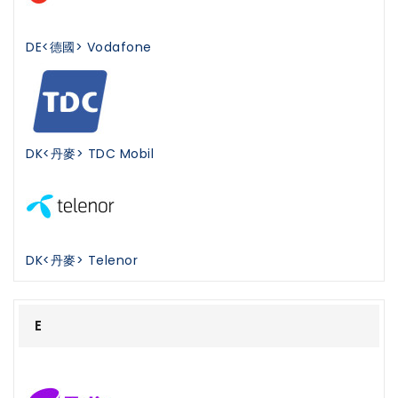
DE<德國> Vodafone
DK<丹麥> TDC Mobil
DK<丹麥> Telenor
E