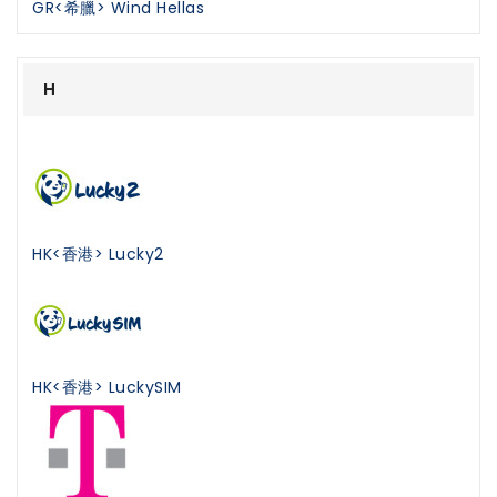
GR<希臘> Wind Hellas
H
HK<香港> Lucky2
HK<香港> LuckySIM