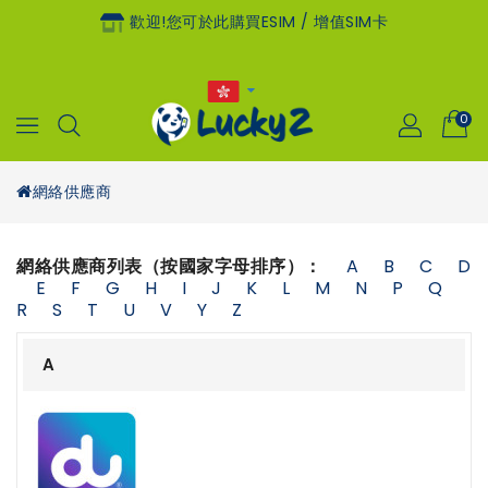
歡迎!您可於此購買eSIM / 增值SIM卡
0
網絡供應商
網絡供應商列表（按國家字母排序）：
A
B
C
D
E
F
G
H
I
J
K
L
M
N
P
Q
R
S
T
U
V
Y
Z
A