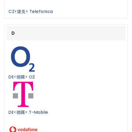
CZ<捷克> Telefonica
D
DE<德國> O2
DE<德國> T-Mobile