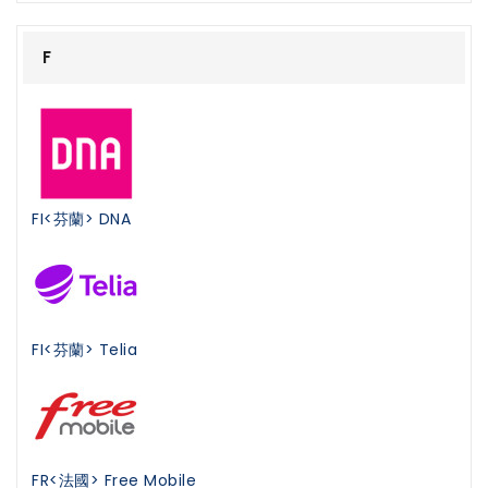
F
FI<芬蘭> DNA
FI<芬蘭> Telia
FR<法國> Free Mobile