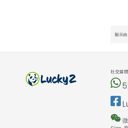
顯示由 1
社交媒
5
L
微