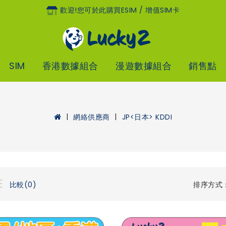
歡迎!您可於此購買eSIM / 增值SIM卡
SIM
香港數據組合
漫遊數據組合
銷售點
網絡供應商
JP<日本> KDDI
排序方式
比較(0)