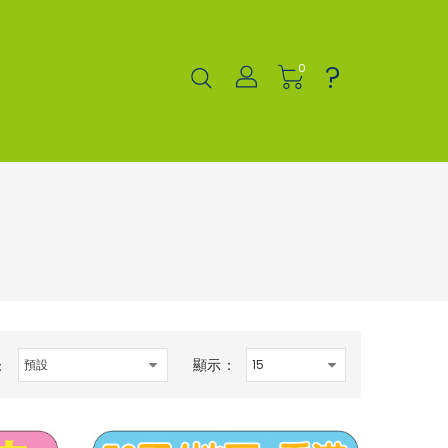
?
0
顯示：
：