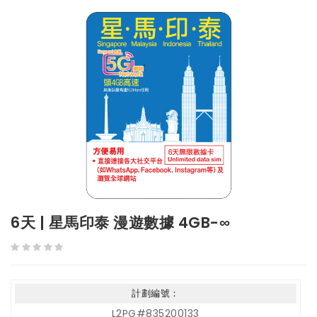
6天 | 星馬印泰 漫遊數據 4GB-∞
計劃編號：
L2PG#835200133