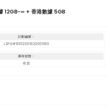
據 12GB-∞ + 香港數據 5GB
計劃編號：
L2PG#835200163200080
庫存狀態：
有貨