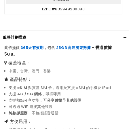
L2PG#835949200080
服務計劃描述
+ 香港數據
此卡提供
365天有效期
，包含
25GB 高速漫遊數據
5GB
。
覆蓋地區：
中國、台灣、澳門、香港
產品特點：
支援
eSIM
與實體 SIM 卡，適用於支援 eSIM 的手機及 iPad
支援
4G / 5G 網絡
，即插即用
支援熱點分享功能，
可分享數據予其他設備
可透過 WiFi 連接其他裝置
純數據服務
，不包括語音通話
方便易用：