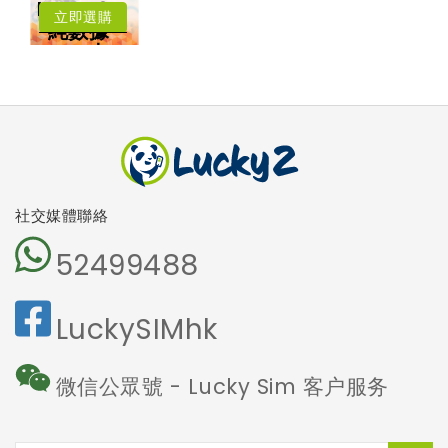
中國﹑澳門﹑台
Lucky2
碼
灣﹑日本
立即選購
4.5G LTE 高速
純數據
漫遊數據
上網
卡
可撥打香港電話
可收發短訊
本地及海外
5G網絡
沒有電話號
碼
免受詐騙電
話騷擾
社交媒體聯絡
52499488
LuckySIMhk
微信公眾號 - Lucky Sim 客户服务