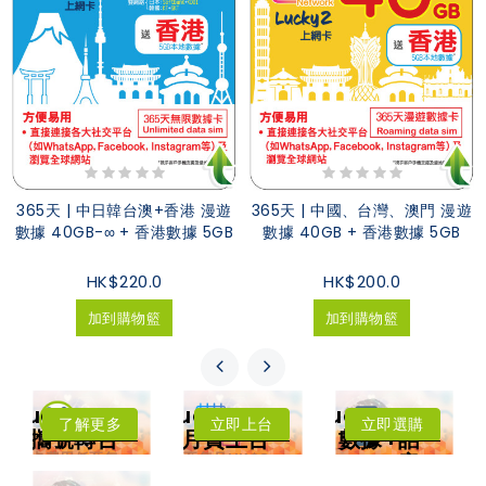
365天 | 中日韓台澳+香港 漫遊
365天 | 中國、台灣、澳門 漫遊
數據 40GB-∞ + 香港數據 5GB
數據 40GB + 香港數據 5GB
HK$220.0
HK$200.0
加到購物籃
加到購物籃
LuckySIM
LuckySIM
LuckySIM
了解更多
立即上台
立即選購
攜號轉台
月費上台
數據+話
年卡費用低至每
低至每月HK$8
音
月HK$3.83
每月送
擁有香港電話號