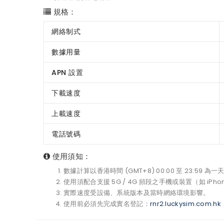
規格：
網絡制式
數據用量
APN 設置
下載速度
上載速度
電話號碼
使用須知：
數據計算以香港時間 (GMT+8) 00:00 至 23:59 為一
使用須配合支援 5G / 4G 頻段之手機或裝置（如 iPhone
實際速度受設備、系統版本及當時網絡環境影響。
使用前必須先完成實名登記：
rnr2.luckysim.com.hk