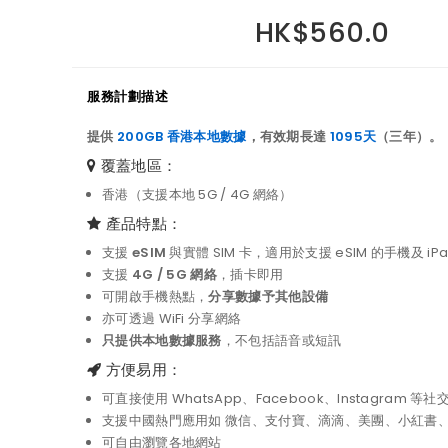
HK$560.0
服務計劃描述
提供
200GB 香港本地數據
，有效期長達
1095天
（三年）。
覆蓋地區：
香港（支援本地 5G / 4G 網絡）
產品特點：
支援
eSIM
與實體 SIM 卡，適用於支援 eSIM 的手機及 iPa
支援
4G / 5G 網絡
，插卡即用
可開啟手機熱點，
分享數據予其他設備
亦可透過 WiFi 分享網絡
只提供本地數據服務
，不包括語音或短訊
方便易用：
可直接使用 WhatsApp、Facebook、Instagram 等社
支援中國熱門應用如 微信、支付寶、滴滴、美團、小紅書
可自由瀏覽各地網站