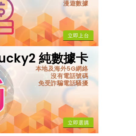
漫遊數據
立即上台
Lucky2 純數據卡
本地及海外5G網絡
沒有電話號碼
免受詐騙電話騷擾
立即選購