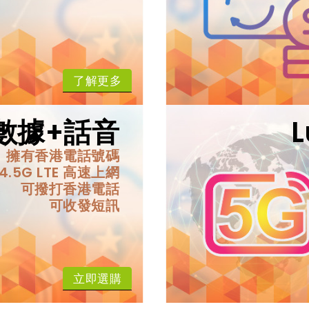
了解更多
M 數據+話音
擁有香港電話號碼
4.5G LTE 高速上網
可撥打香港電話
可收發短訊
立即選購