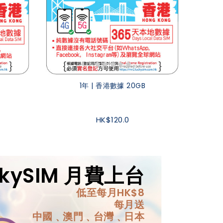
1年 | 香港數據 20GB
HK$120.0
ckySIM 月費上台
低至每月HK$8
每月送
中國﹑澳門﹑台灣﹑日本