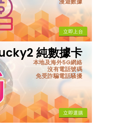
漫遊數據
立即上台
Lucky2 純數據卡
本地及海外5G網絡
沒有電話號碼
免受詐騙電話騷擾
立即選購