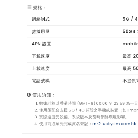
規格：
網絡制式
5G / 4
數據用量
50GB
APN 設置
mobi
下載速度
最高 20
上載速度
最高 50
電話號碼
不提供
使用須知：
數據計算以香港時間 (GMT+8) 00:00 至 23:59 為一
使用須配合支援 5G / 4G 頻段之手機或裝置（如 iPhone
實際速度受設備、系統版本及當時網絡環境影響。
使用前必須先完成實名登記：
rnr2.luckysim.com.hk