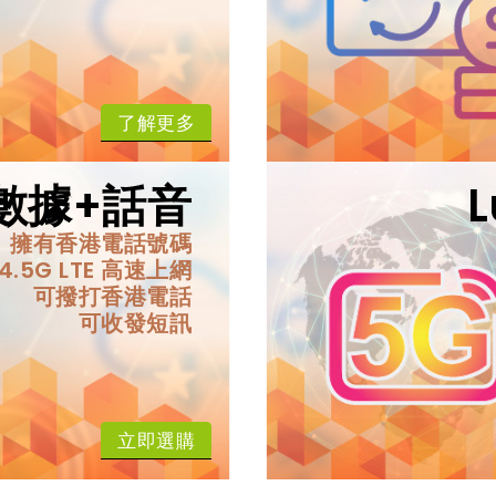
了解更多
M 數據+話音
擁有香港電話號碼
4.5G LTE 高速上網
可撥打香港電話
可收發短訊
立即選購