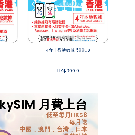
4年 | 香港數據 500GB
HK$990.0
ckySIM 月費上台
低至每月HK$8
每月送
中國﹑澳門﹑台灣﹑日本