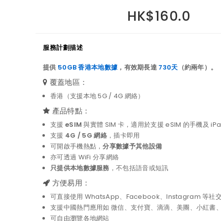
HK$160.0
服務計劃描述
提供
50GB 香港本地數據
，有效期長達
730天
（約兩年）。
覆蓋地區：
香港（支援本地 5G / 4G 網絡）
產品特點：
支援
eSIM
與實體 SIM 卡，適用於支援 eSIM 的手機及 iPa
支援
4G / 5G 網絡
，插卡即用
可開啟手機熱點，
分享數據予其他設備
亦可透過 WiFi 分享網絡
只提供本地數據服務
，不包括語音或短訊
方便易用：
可直接使用 WhatsApp、Facebook、Instagram 等社
支援中國熱門應用如 微信、支付寶、滴滴、美團、小紅書
可自由瀏覽各地網站