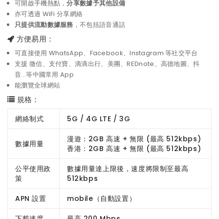
可開啟手機熱點，
分享數據予其他設備
亦可透過 WiFi 分享網絡
只提供流動數據服務
，不包括語音通話
方便易用：
可直接使用 WhatsApp、Facebook、Instagram 等社交平台
支援 微信、支付寶、滴滴出行、美團、REDnote、高德地圖、抖
音...等中國常用 App
能瀏覽全球網站
規格：
網絡制式
5G / 4G LTE / 3G
漫遊：2GB 高速 + 無限 (最高 512kbps)
數據用量
香港：2GB 高速 + 無限 (最高 512kbps)
公平使用政
數據用量達上限後，速度將限制至最高
策
512kbps
APN 設置
mobile（自動設置）
下載速度
最高 200 Mbps