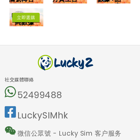
年卡費用低至每
低至每月HK$8
音
月HK$3.83
每月送
擁有香港電話號
中國﹑澳門﹑台
Lucky2
碼
灣﹑日本
立即選購
4.5G LTE 高速
純數據
漫遊數據
上網
卡
可撥打香港電話
可收發短訊
本地及海外
5G網絡
沒有電話號
碼
免受詐騙電
話騷擾
社交媒體聯絡
52499488
LuckySIMhk
微信公眾號 - Lucky Sim 客户服务