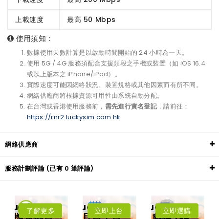
上載速度
最高 50 Mbps
使用須知：
數據使用天數計算是以啟動時間開始的 24 小時為一天。
使用 5G / 4G 服務須配合支援頻段之手機或裝置（如 iOS 16.4
或以上版本之 iPhone/iPad）。
實際速度可能因網絡狀況、裝置規格或其他因素而有所不同。
網絡供應商將根據資源可用性由系統自動分配。
在台灣或香港使用服務前，
需先進行實名登記
，請前往：
https://rnr2.luckysim.com.hk
網絡供應商
服務計劃評論 (已有 0 筆評論)
LuckySIM
LuckySIM
LuckySIM
了解更多
立即上台
立即選購
攜號轉台
月費上台
數據+話