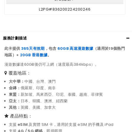
L2PG#836200224200246
服務計劃描述
此卡提供
365天有效期
，包含
60GB 高速漫遊數據
（適用於19個熱門
地區）+
20GB 香港數據
。
漫遊數據達60GB後仍可上網（速度最高384kbps）。
覆蓋地區：
大中華：
中國、台灣、澳門
金磚：
俄羅斯、印度、南非
東盟：
新加坡、馬來西亞、印尼、泰國、越南、菲律賓
亞太：
日本、韓國、澳洲、紐西蘭
其他：
英國、美國、加拿大
產品特點：
支援
eSIM
及實體 SIM 卡，適用於支援 eSIM 的手機及 iPad
支援
4G / 5G 網絡
，即插即用