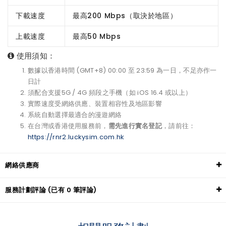
下載速度
最高200 Mbps（取決於地區）
上載速度
最高50 Mbps
使用須知：
數據以香港時間 (GMT+8) 00:00 至 23:59 為一日，不足亦作一
日計
須配合支援5G / 4G 頻段之手機（如 iOS 16.4 或以上）
實際速度受網絡供應、裝置相容性及地區影響
系統自動選擇最適合的漫遊網絡
在台灣或香港使用服務前，
需先進行實名登記
，請前往：
https://rnr2.luckysim.com.hk
網絡供應商
服務計劃評論 (已有 0 筆評論)