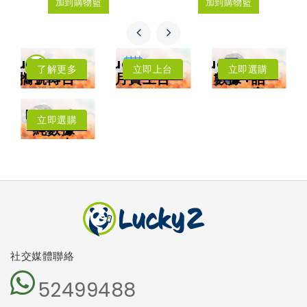
加到購物籃
加到購物籃
LuckySIM
LuckySIM
LuckySIM
了解更多
立即上台
立即選購
攜號轉台
月費上台
數據+話
年卡費用低至每
低至每月HK$8
音
月HK$3.83
每月送
擁有香港電話號
中國﹑澳門﹑台
Lucky2
碼
灣﹑日本
立即選購
4.5G LTE 高速
純數據
漫遊數據
上網
卡
可撥打香港電話
可收發短訊
本地及海外
5G網絡
沒有電話號
碼
免受詐騙電
話騷擾
社交媒體聯絡
52499488