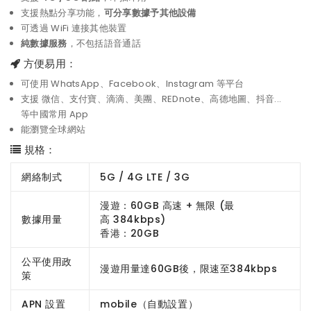
支援熱點分享功能，
可分享數據予其他設備
可透過 WiFi 連接其他裝置
純數據服務
，不包括語音通話
方便易用：
可使用 WhatsApp、Facebook、Instagram 等平台
支援 微信、支付寶、滴滴、美團、REDnote、高德地圖、抖音...
等中國常用 App
能瀏覽全球網站
規格：
網絡制式
5G / 4G LTE / 3G
漫遊：60GB 高速 + 無限 (最
數據用量
高 384kbps)
香港：20GB
公平使用政
漫遊用量達60GB後，限速至384kbps
策
APN 設置
mobile（自動設置）