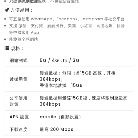
只提供流動數據
服務，不包括語音通話
方便易用：
可直接使用 WhatsApp、Facebook、Instagram 等社交平台
支援 微信、支付寶、滴滴出行、美團、小紅書、高德地圖、抖音...
等中國常用 App
能瀏覽全球網站
規格：
網絡制式
5G / 4G LTE / 3G
漫遊數據：無限（首15GB 高速，其後
數據用量
384kbps）
香港本地數據：15GB
公平使用
漫遊數據用量達15GB後，速度將限制至最高
政策
384kbps
APN 設置
mobile（自動設置）
下載速度
最高 200 Mbps