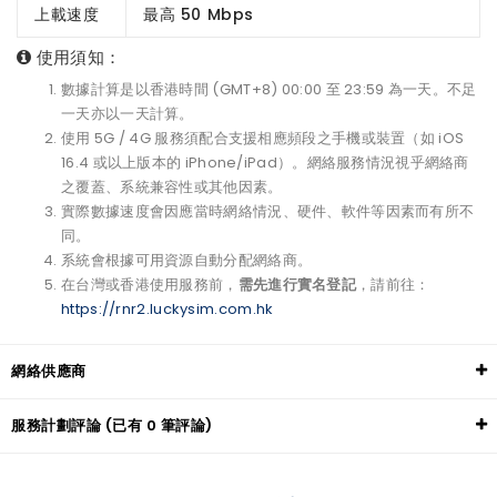
上載速度
最高 50 Mbps
使用須知：
數據計算是以香港時間 (GMT+8) 00:00 至 23:59 為一天。不足
一天亦以一天計算。
使用 5G / 4G 服務須配合支援相應頻段之手機或裝置（如 iOS
16.4 或以上版本的 iPhone/iPad）。網絡服務情況視乎網絡商
之覆蓋、系統兼容性或其他因素。
實際數據速度會因應當時網絡情況、硬件、軟件等因素而有所不
同。
系統會根據可用資源自動分配網絡商。
在台灣或香港使用服務前，
需先進行實名登記
，請前往：
https://rnr2.luckysim.com.hk
網絡供應商
服務計劃評論 (已有 0 筆評論)