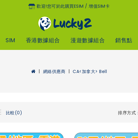
歡迎!您可於此購買eSIM / 增值SIM卡
SIM
香港數據組合
漫遊數據組合
銷售點
網絡供應商
CA<加拿大> Bell
排序方式
比較(0)