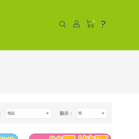
?
0
顯示：
：