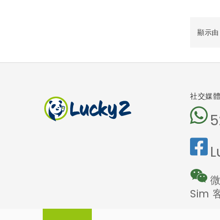
顯示由 1
社交媒
5
L
微
Sim