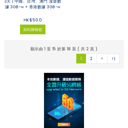
3天 | 中國、台灣、澳門 漫遊數
據 3GB-∞ + 香港數據 3GB-∞
HK$50.0
加到購物籃
顯示由 1 至 15 於第 18 頁 ( 共 2 頁 )
1
2
>
>|