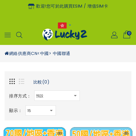
歡迎!您可於此購買eSIM / 增值SIM卡
0
網絡供應商
CN<中國> 中國聯通
比較(0)
排序方式：
顯示：