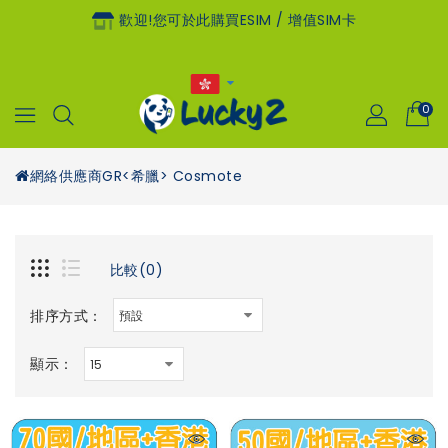
歡迎!您可於此購買eSIM / 增值SIM卡
0
網絡供應商
GR<希臘> Cosmote
比較(0)
排序方式：
顯示：