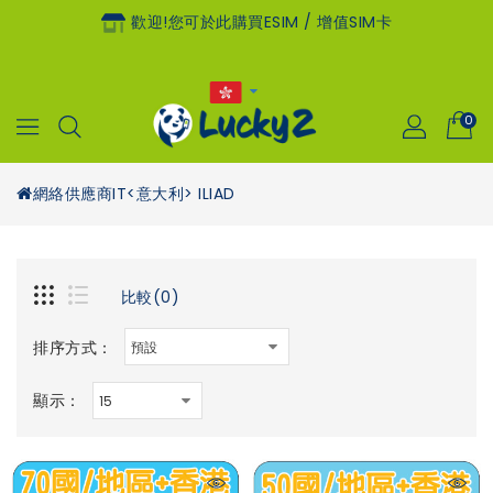
歡迎!您可於此購買eSIM / 增值SIM卡
0
網絡供應商
IT<意大利> ILIAD
比較(0)
排序方式：
顯示：