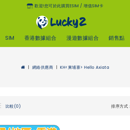
歡迎!您可於此購買eSIM / 增值SIM卡
SIM
香港數據組合
漫遊數據組合
銷售點
網絡供應商
KH<柬埔寨> Hello Axiata
排序方式
比較(0)