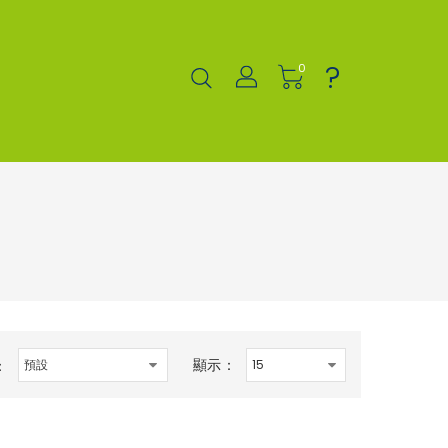
?
0
顯示：
：