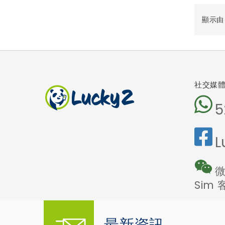
顯示由 1
社交媒
5
L
微
Sim