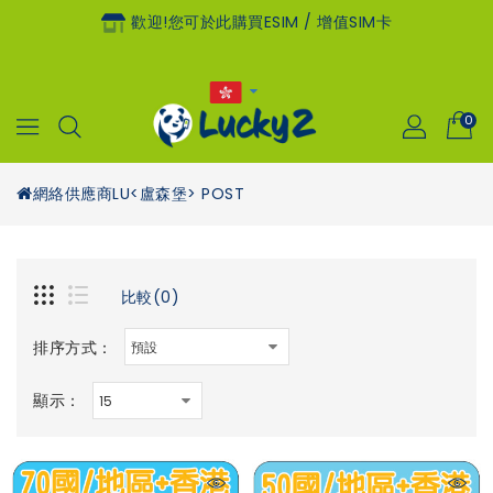
歡迎!您可於此購買eSIM / 增值SIM卡
0
網絡供應商
LU<盧森堡> POST
比較(0)
排序方式：
顯示：