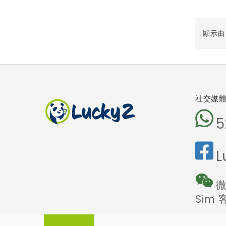
顯示由 1
社交媒
5
L
微
Sim