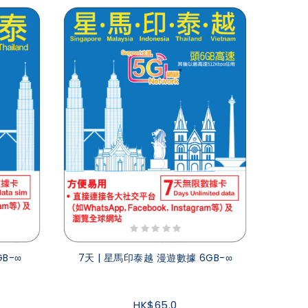
B-∞
7天 | 星馬印泰越 漫遊數據 6GB-∞
HK$65.0