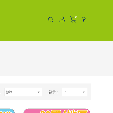
?
0
顯示：
：