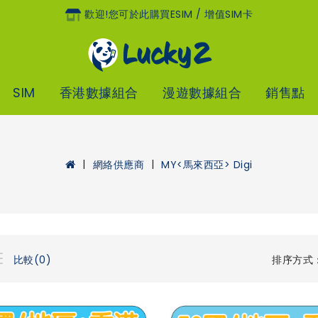
歡迎!您可於此購買eSIM / 增值SIM卡
SIM
香港數據組合
漫遊數據組合
銷售點
網絡供應商
MY<馬來西亞> Digi
排序方式
比較(0)