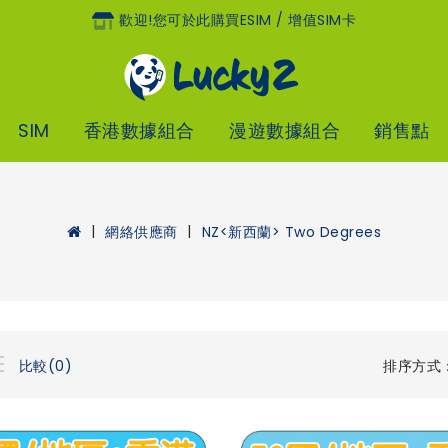
歡迎!您可於此購買eSIM / 增值SIM卡
SIM
香港數據組合
漫遊數據組合
銷售點
網絡供應商
NZ<新西蘭> Two Degrees
排序方式
比較(0)