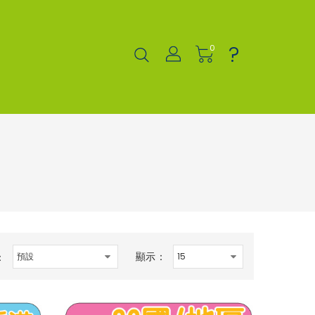
?
0
顯示：
：