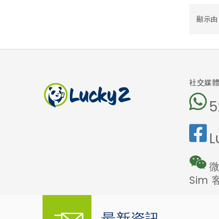
顯示由 1
社交媒
5
L
微
Sim