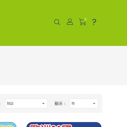
?
0
顯示：
：