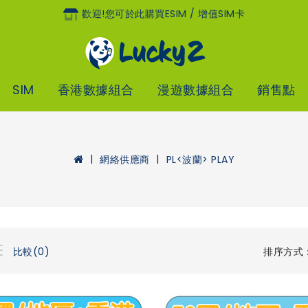
歡迎!您可於此購買eSIM / 增值SIM卡
SIM
香港數據組合
漫遊數據組合
銷售點
網絡供應商
PL<波蘭> PLAY
排序方式
比較(0)