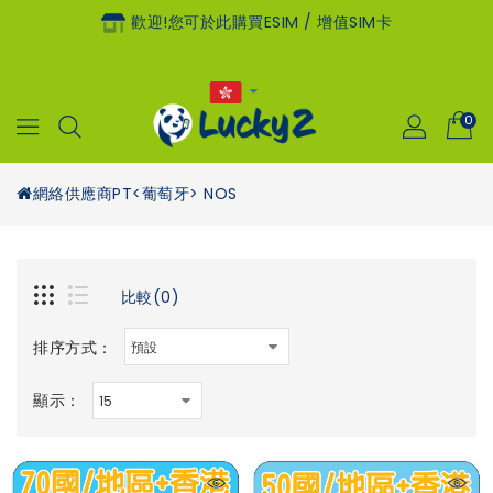
歡迎!您可於此購買eSIM / 增值SIM卡
0
網絡供應商
PT<葡萄牙> NOS
比較(0)
排序方式：
顯示：