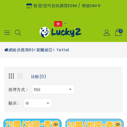
歡迎!您可於此購買eSIM / 增值SIM卡
0
網絡供應商
RS<塞爾維亞> Yettel
比較(0)
排序方式：
顯示：