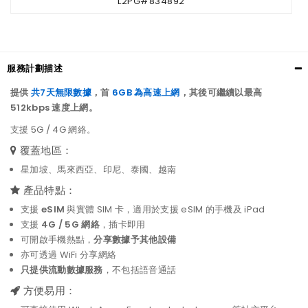
L2PG#834892
服務計劃描述
提供
共7天無限數據
，首
6GB 為高速上網
，其後可繼續以最高
512kbps 速度上網。
支援 5G / 4G 網絡。
覆蓋地區：
星加坡、馬來西亞、印尼、泰國、越南
產品特點：
支援
eSIM
與實體 SIM 卡，適用於支援 eSIM 的手機及 iPad
支援
4G / 5G 網絡
，插卡即用
可開啟手機熱點，
分享數據予其他設備
亦可透過 WiFi 分享網絡
只提供流動數據服務
，不包括語音通話
方便易用：