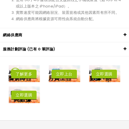
或以上版本之 iPhone/iPad）。
實際速度可能因網絡狀況、裝置規格或其他因素而有所不同。
網絡供應商將根據資源可用性由系統自動分配。
網絡供應商
服務計劃評論 (已有 0 筆評論)
LuckySIM
LuckySIM
LuckySIM
了解更多
立即上台
立即選購
攜號轉台
月費上台
數據+話
年卡費用低至每
低至每月HK$8
音
月HK$3.83
每月送
擁有香港電話號
中國﹑澳門﹑台
Lucky2
碼
灣﹑日本
立即選購
4.5G LTE 高速
純數據
漫遊數據
上網
卡
可撥打香港電話
可收發短訊
本地及海外
5G網絡
沒有電話號
碼
免受詐騙電