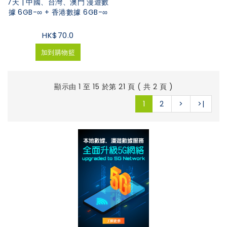
7天 | 中國、台灣、澳門 漫遊數
據 6GB-∞ + 香港數據 6GB-∞
HK$70.0
加到購物籃
顯示由 1 至 15 於第 21 頁 ( 共 2 頁 )
1
2
>
>|