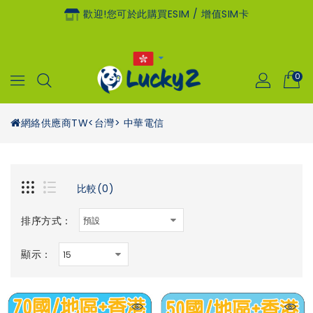
歡迎!您可於此購買eSIM / 增值SIM卡
0
網絡供應商
TW<台灣> 中華電信
比較(0)
排序方式：
顯示：