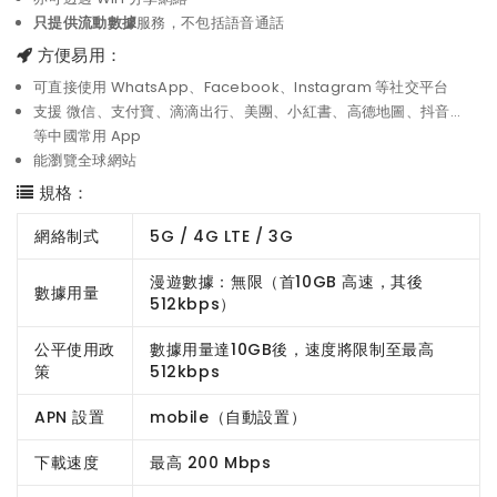
只提供流動數據
服務，不包括語音通話
方便易用：
可直接使用 WhatsApp、Facebook、Instagram 等社交平台
支援 微信、支付寶、滴滴出行、美團、小紅書、高德地圖、抖音...
等中國常用 App
能瀏覽全球網站
規格：
網絡制式
5G / 4G LTE / 3G
漫遊數據：無限（首10GB 高速，其後
數據用量
512kbps）
公平使用政
數據用量達10GB後，速度將限制至最高
策
512kbps
APN 設置
mobile（自動設置）
下載速度
最高 200 Mbps