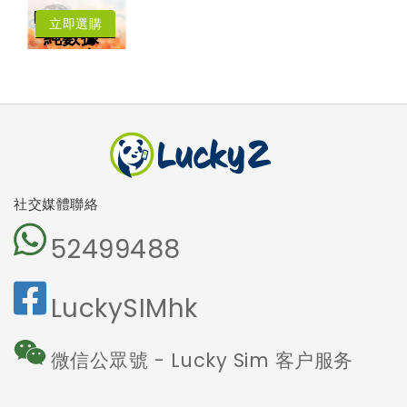
擁有香港電話號
中國﹑澳門﹑台
Lucky2
碼
灣﹑日本
立即選購
4.5G LTE 高速
純數據
漫遊數據
上網
卡
可撥打香港電話
可收發短訊
本地及海外
5G網絡
沒有電話號
碼
免受詐騙電
話騷擾
社交媒體聯絡
52499488
LuckySIMhk
微信公眾號 - Lucky Sim 客户服务