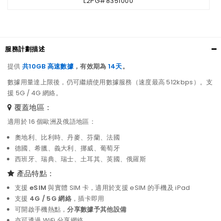
L2PG#8351000
服務計劃描述
提供
共10GB 高速數據
，有效期為
14天
。
數據用量達上限後，仍可繼續使用數據服務（速度最高 512kbps）。支
援 5G / 4G 網絡。
覆蓋地區：
適用於 16 個歐洲及俄語地區：
奧地利、比利時、丹麥、芬蘭、法國
德國、希臘、義大利、挪威、葡萄牙
西班牙、瑞典、瑞士、土耳其、英國、俄羅斯
產品特點：
支援
eSIM
與實體 SIM 卡，適用於支援 eSIM 的手機及 iPad
支援
4G / 5G 網絡
，插卡即用
可開啟手機熱點，
分享數據予其他設備
亦可透過 WiFi 分享網絡