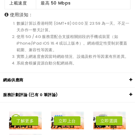
上載速度
最高 50 Mbps
使用須知：
數據計算以香港時間 (GMT+8) 00:00 至 23:59 為一天。不足一
天亦作一整天計算。
使用 5G / 4G 服務需配合支援相關頻段的手機或裝置（如
iPhone/iPad iOS 16.4 或以上版本）。網絡穩定性受制於覆蓋
範圍、兼容性等因素。
實際上網速度會因當時網絡情況、設備及軟件等因素有所差異。
系統會根據資源自動分配網絡商。
網絡供應商
服務計劃評論 (已有 0 筆評論)
LuckySIM
LuckySIM
LuckySIM
了解更多
立即上台
立即選購
攜號轉台
月費上台
數據+話
年卡費用低至每
低至每月HK$8
音
月HK$3.83
每月送