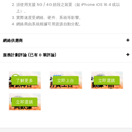
須使用支援 5G / 4G 頻段之裝置（如 iPhone iOS 16.4 或以
上）。
實際速度受網絡、硬件、系統等影響。
網絡商由系統根據可用資源自動分配。
網絡供應商
服務計劃評論 (已有 0 筆評論)
LuckySIM
LuckySIM
LuckySIM
了解更多
立即上台
立即選購
攜號轉台
月費上台
數據+話
年卡費用低至每
低至每月HK$8
音
月HK$3.83
每月送
擁有香港電話號
中國﹑澳門﹑台
Lucky2
碼
灣﹑日本
立即選購
4.5G LTE 高速
純數據
漫遊數據
上網
卡
可撥打香港電話
可收發短訊
本地及海外
5G網絡
沒有電話號
碼