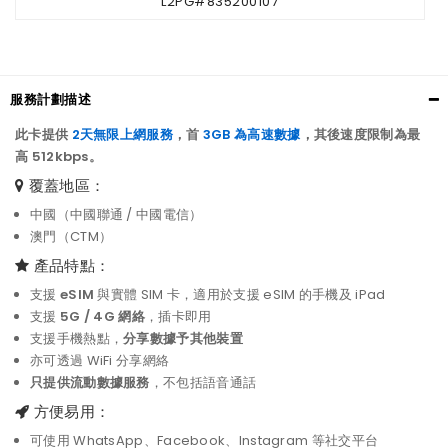
L2PG#835200107
服務計劃描述
此卡提供
2天無限上網服務
，首
3GB 為高速數據
，其後速度限制為最
高 512kbps。
覆蓋地區：
中國（中國聯通 / 中國電信）
澳門（CTM）
產品特點：
支援
eSIM
與實體 SIM 卡，適用於支援 eSIM 的手機及 iPad
支援
5G / 4G 網絡
，插卡即用
支援手機熱點，
分享數據予其他裝置
亦可透過 WiFi 分享網絡
只提供流動數據服務
，不包括語音通話
方便易用：
可使用 WhatsApp、Facebook、Instagram 等社交平台