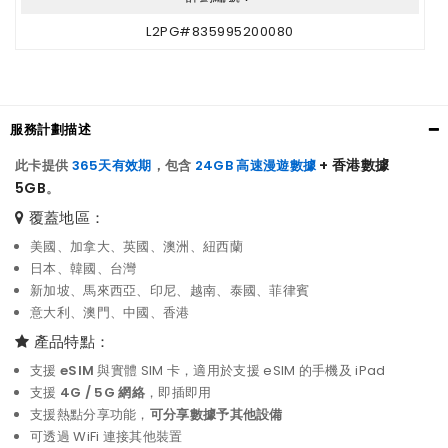
L2PG#835995200080
服務計劃描述
+ 香港數據
此卡提供
365天有效期
，包含
24GB 高速漫遊數據
5GB
。
覆蓋地區：
美國、加拿大、英國、澳洲、紐西蘭
日本、韓國、台灣
新加坡、馬來西亞、印尼、越南、泰國、菲律賓
意大利、澳門、中國、香港
產品特點：
支援
eSIM
與實體 SIM 卡，適用於支援 eSIM 的手機及 iPad
支援
4G / 5G 網絡
，即插即用
支援熱點分享功能，
可分享數據予其他設備
可透過 WiFi 連接其他裝置