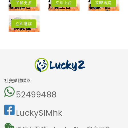
LuckySIM
LuckySIM
LuckySIM
了解更多
立即上台
立即選購
攜號轉台
月費上台
數據+話
年卡費用低至每
低至每月HK$8
音
月HK$3.83
每月送
擁有香港電話號
中國﹑澳門﹑台
Lucky2
碼
灣﹑日本
立即選購
4.5G LTE 高速
純數據
漫遊數據
上網
卡
可撥打香港電話
可收發短訊
本地及海外
5G網絡
沒有電話號
碼
免受詐騙電
話騷擾
社交媒體聯絡
52499488
LuckySIMhk