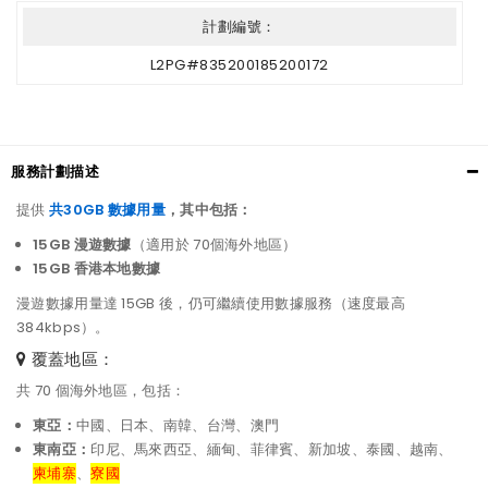
計劃編號：
L2PG#835200185200172
服務計劃描述
提供
共30GB 數據用量
，其中包括：
15GB 漫遊數據
（適用於 70個海外地區）
15GB 香港本地數據
漫遊數據用量達 15GB 後，仍可繼續使用數據服務（速度最高
384kbps）。
覆蓋地區：
共 70 個海外地區，包括：
東亞：
中國、日本、南韓、台灣、澳門
東南亞：
印尼、馬來西亞、緬甸、菲律賓、新加坡、泰國、越南、
柬埔寨
、
寮國