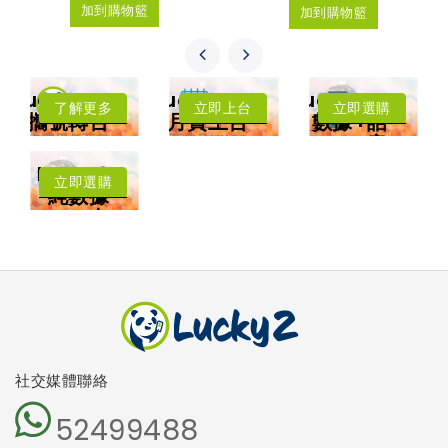
加到購物籃
加到購物籃
LuckySIM
LuckySIM
LuckySIM
了解更多
立即上台
立即選購
攜號轉台
月費上台
數據+話
年卡費用低至每
低至每月HK$8
音
月HK$3.83
每月送
擁有香港電話號
中國﹑澳門﹑台
Lucky2
碼
灣﹑日本
立即選購
4.5G LTE 高速
純數據
漫遊數據
上網
卡
可撥打香港電話
可收發短訊
本地及海外
5G網絡
沒有電話號
碼
免受詐騙電
話騷擾
社交媒體聯絡
52499488