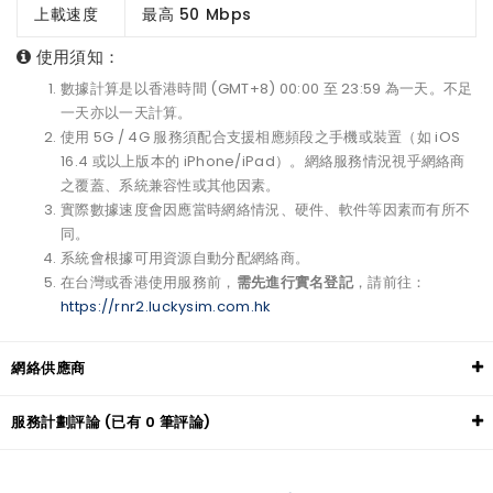
上載速度
最高 50 Mbps
使用須知：
數據計算是以香港時間 (GMT+8) 00:00 至 23:59 為一天。不足
一天亦以一天計算。
使用 5G / 4G 服務須配合支援相應頻段之手機或裝置（如 iOS
16.4 或以上版本的 iPhone/iPad）。網絡服務情況視乎網絡商
之覆蓋、系統兼容性或其他因素。
實際數據速度會因應當時網絡情況、硬件、軟件等因素而有所不
同。
系統會根據可用資源自動分配網絡商。
在台灣或香港使用服務前，
需先進行實名登記
，請前往：
https://rnr2.luckysim.com.hk
網絡供應商
服務計劃評論 (已有 0 筆評論)