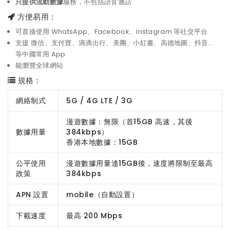
只提供流動數據
服務，不包括語音通話
方便易用：
可直接使用 WhatsApp、Facebook、Instagram 等社交平台
支援 微信、支付寶、滴滴出行、美團、小紅書、高德地圖、抖音...
等中國常用 App
能瀏覽全球網站
規格：
網絡制式
5G / 4G LTE / 3G
漫遊數據：無限（首15GB 高速，其後
數據用量
384kbps）
香港本地數據：15GB
公平使用
漫遊數據用量達15GB後，速度將限制至最高
政策
384kbps
APN 設置
mobile（自動設置）
下載速度
最高 200 Mbps