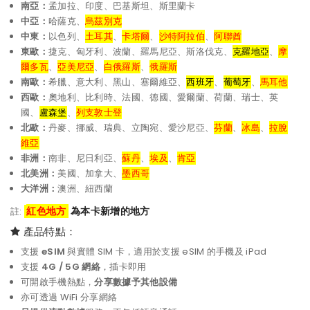
南亞：
孟加拉、印度、巴基斯坦、斯里蘭卡
中亞
：
哈薩克、
烏茲別克
中東：
以色列、
土耳其
、
卡塔爾
、
沙特阿拉伯
、
阿聯酋
東歐：
捷克、匈牙利、波蘭、羅馬尼亞、斯洛伐克、
克羅地亞
、
摩
爾多瓦
、
亞美尼亞
、
白俄羅斯
、
俄羅斯
南歐：
希臘、意大利、黑山、塞爾維亞、
西班牙
、
葡萄牙
、
馬耳他
西歐：
奧地利、比利時、法國、德國、愛爾蘭、荷蘭、瑞士、英
國、
盧森堡
、
列支敦士登
北歐：
丹麥、挪威、瑞典、立陶宛、愛沙尼亞、
芬蘭
、
冰島
、
拉脫
維亞
非洲：
南非、尼日利亞、
蘇丹
、
埃及
、
肯亞
北美洲：
美國、加拿大、
墨西哥
大洋洲：
澳洲、紐西蘭
紅
色地方
為本卡新增的地方
註:
產品特點：
支援
eSIM
與實體 SIM 卡，適用於支援 eSIM 的手機及 iPad
支援
4G / 5G 網絡
，插卡即用
可開啟手機熱點，
分享數據予其他設備
亦可透過 WiFi 分享網絡