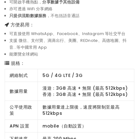
可開啟手機熱點，
分享數據予其他設備
亦可透過 WiFi 分享網絡
只提供流動數據服務
，不包括語音通話
方便易用：
可直接使用 WhatsApp、Facebook、Instagram 等社交平台
支援 微信、支付寶、滴滴出行、美團、REDnote、高德地圖、抖
音...等中國常用 App
能瀏覽全球網站
規格：
網絡制式
5G / 4G LTE / 3G
漫遊：3GB 高速 + 無限 (最高 512kbps)
數據用量
香港：3GB 高速 + 無限 (最高 512kbps)
公平使用政
數據用量達上限後，速度將限制至最高
策
512kbps
APN 設置
mobile（自動設置）
下載速度
最高 200 Mbps