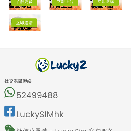
了解更多
立即上台
立即選購
攜號轉台
月費上台
數據+話
年卡費用低至每
低至每月HK$8
音
月HK$3.83
每月送
擁有香港電話號
中國﹑澳門﹑台
Lucky2
碼
灣﹑日本
立即選購
4.5G LTE 高速
純數據
漫遊數據
上網
卡
可撥打香港電話
可收發短訊
本地及海外
5G網絡
沒有電話號
碼
免受詐騙電
話騷擾
社交媒體聯絡
52499488
LuckySIMhk