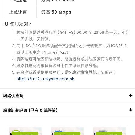
上載速度
最高 50 Mbps
使用須知：
數據計算是以香港時間 (GMT+8) 00:00 至 23:59 為一天。不足
一天亦以一天計算。
使用 5G / 4G 服務須配合支援頻段之手機或裝置（如 iOS 16.4
或以上版本之 iPhone/iPad）。
實際速度可能因網絡狀況、裝置規格或其他因素而有所不同。
網絡供應商將根據資源可用性由系統自動分配。
在台灣或香港使用服務前，
需先進行實名登記
，請前往：
https://rnr2.luckysim.com.hk
網絡供應商
服務計劃評論 (已有 0 筆評論)
LuckySIM
LuckySIM
LuckySIM