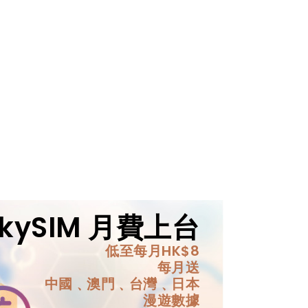
ckySIM 月費上台
低至每月HK$8
每月送
中國﹑澳門﹑台灣﹑日本
漫遊數據