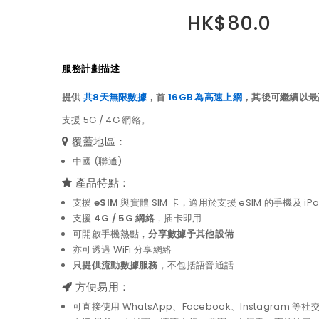
HK$80.0
服務計劃描述
提供
共8天無限數據
，首
16GB 為高速上網
，其後可繼續以最高
支援 5G / 4G 網絡。
覆蓋地區：
中國 (聯通)
產品特點：
支援
eSIM
與實體 SIM 卡，適用於支援 eSIM 的手機及 iPa
支援
4G / 5G 網絡
，插卡即用
可開啟手機熱點，
分享數據予其他設備
亦可透過 WiFi 分享網絡
只提供流動數據服務
，不包括語音通話
方便易用：
可直接使用 WhatsApp、Facebook、Instagram 等社