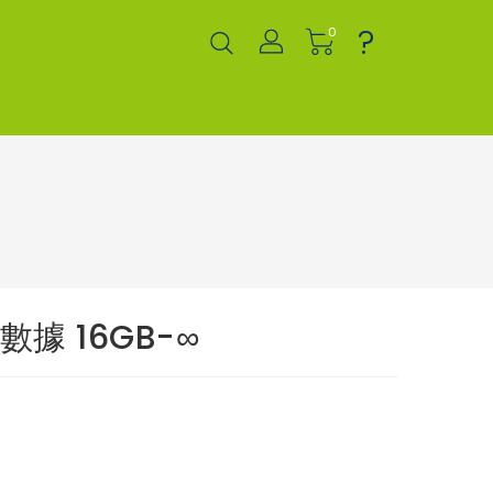
?
0
數據 16GB-∞