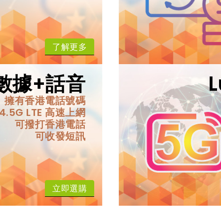
了解更多
M 數據+話音
擁有香港電話號碼
4.5G LTE 高速上網
可撥打香港電話
可收發短訊
立即選購