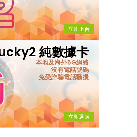
立即上台
Lucky2 純數據卡
本地及海外5G網絡
沒有電話號碼
免受詐騙電話騷擾
立即選購