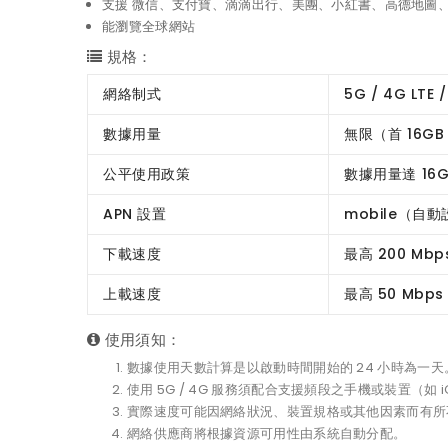
支援 微信、支付寶、滴滴出行、美團、小紅書、高德地圖、抖音
能瀏覽全球網站
規格：
網絡制式
5G / 4G LTE 
數據用量
無限（首 16GB
公平使用政策
數據用量達 16G
APN 設置
mobile（自
下載速度
最高 200 Mbp
上載速度
最高 50 Mbps
使用須知：
數據使用天數計算是以啟動時間開始的 24 小時為一天
使用 5G / 4G 服務須配合支援頻段之手機或裝置（如 iOS 
實際速度可能因網絡狀況、裝置規格或其他因素而有所
網絡供應商將根據資源可用性由系統自動分配。