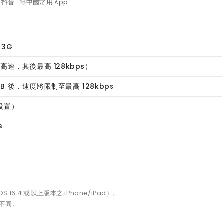
...等中國常用 App
/ 3G
 高速，其後最高 128kbps）
B 後，速度將限制至最高 128kbps
動設置）
s
。
16.4 或以上版本之 iPhone/iPad）。
不同。