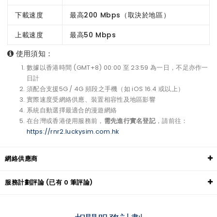
下載速度
最高200 Mbps（取決於地區）
上載速度
最高50 Mbps
使用須知：
數據以香港時間 (GMT+8) 00:00 至 23:59 為一日，不足亦作一
日計
須配合支援5G / 4G 頻段之手機（如 iOS 16.4 或以上）
實際速度受網絡供應、裝置相容性及地區影響
系統自動選擇最適合的漫遊網絡
在台灣或香港使用服務前，
需先進行實名登記
，請前往：
https://rnr2.luckysim.com.hk
網絡供應商
服務計劃評論 (已有 0 筆評論)