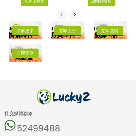
加到購物籃
加到購物籃
LuckySIM
LuckySIM
LuckySIM
了解更多
立即上台
立即選購
攜號轉台
月費上台
數據+話
年卡費用低至每
低至每月HK$8
音
月HK$3.83
每月送
擁有香港電話號
中國﹑澳門﹑台
Lucky2
碼
灣﹑日本
立即選購
4.5G LTE 高速
純數據
漫遊數據
上網
卡
可撥打香港電話
可收發短訊
本地及海外
5G網絡
沒有電話號
碼
免受詐騙電
話騷擾
社交媒體聯絡
52499488