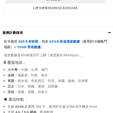
L2PG#836200224200246
服務計劃描述
此卡提供
365天有效期
，包含
60GB 高速漫遊數據
（適用於19個熱門
地區）+
20GB 香港數據
。
漫遊數據達60GB後仍可上網（速度最高384kbps）。
覆蓋地區：
大中華：
中國、台灣、澳門
金磚：
俄羅斯、印度、南非
東盟：
新加坡、馬來西亞、印尼、泰國、越南、菲律賓
亞太：
日本、韓國、澳洲、紐西蘭
其他：
英國、美國、加拿大
產品特點：
支援
eSIM
及實體 SIM 卡，適用於支援 eSIM 的手機及 iPad
支援
4G / 5G 網絡
，即插即用