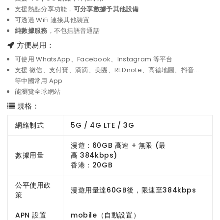
支援熱點分享功能，
可分享數據予其他設備
可透過 WiFi 連接其他裝置
純數據服務
，不包括語音通話
方便易用：
可使用 WhatsApp、Facebook、Instagram 等平台
支援 微信、支付寶、滴滴、美團、REDnote、高德地圖、抖音...
等中國常用 App
能瀏覽全球網站
規格：
網絡制式
5G / 4G LTE / 3G
漫遊：60GB 高速 + 無限 (最
數據用量
高 384kbps)
香港：20GB
公平使用政
漫遊用量達60GB後，限速至384kbps
策
APN 設置
mobile（自動設置）